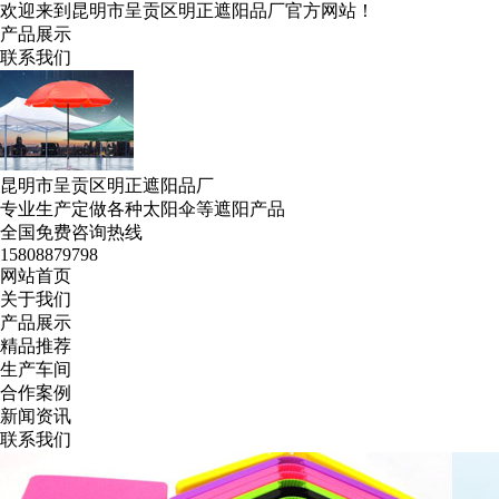
欢迎来到昆明市呈贡区明正遮阳品厂官方网站！
产品展示
联系我们
昆明市呈贡区明正遮阳品厂
专业生产定做各种太阳伞等遮阳产品
全国免费咨询热线
15808879798
网站首页
关于我们
产品展示
精品推荐
生产车间
合作案例
新闻资讯
联系我们