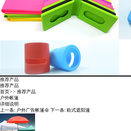
推荐产品
推荐产品
首页
>>
推荐产品
户外帐篷
详细说明
上一条:
户外广告帐篷伞
下一条:
欧式遮阳篷