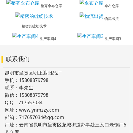
整齐伞布仓库
伞布仓库
物流出货
精密的缝纫技术
生产车间4
生产车间3
联系我们
昆明市呈贡区明正遮阳品厂
手机：15808879798
联系：李先生
微信：15808879798
Q Q：717657034
网址：www.ynmzzy.com
邮箱：717657034@qq.com
厂址：云南省昆明市呈贡区龙城街道办事处三叉口老钢厂6
号仓库