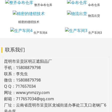
整齐伞布仓库
伞布仓库
物流出货
精密的缝纫技术
生产车间4
生产车间3
联系我们
昆明市呈贡区明正遮阳品厂
手机：15808879798
联系：李先生
微信：15808879798
Q Q：717657034
网址：www.ynmzzy.com
邮箱：717657034@qq.com
厂址：云南省昆明市呈贡区龙城街道办事处三叉口老钢厂6
号仓库