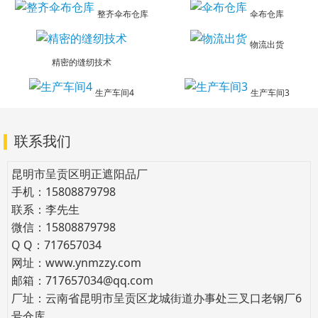
整齐伞布仓库
伞布仓库
物流出货
精密的缝纫技术
生产车间4
生产车间3
联系我们
昆明市呈贡区明正遮阳品厂
手机：15808879798
联系：李先生
微信：15808879798
Q Q：717657034
网址：www.ynmzzy.com
邮箱：717657034@qq.com
厂址：云南省昆明市呈贡区龙城街道办事处三叉口老钢厂6
号仓库