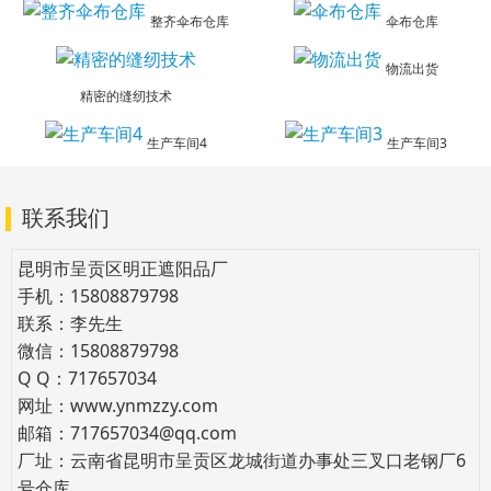
整齐伞布仓库
伞布仓库
物流出货
精密的缝纫技术
生产车间4
生产车间3
联系我们
昆明市呈贡区明正遮阳品厂
手机：15808879798
联系：李先生
微信：15808879798
Q Q：717657034
网址：www.ynmzzy.com
邮箱：717657034@qq.com
厂址：云南省昆明市呈贡区龙城街道办事处三叉口老钢厂6
号仓库