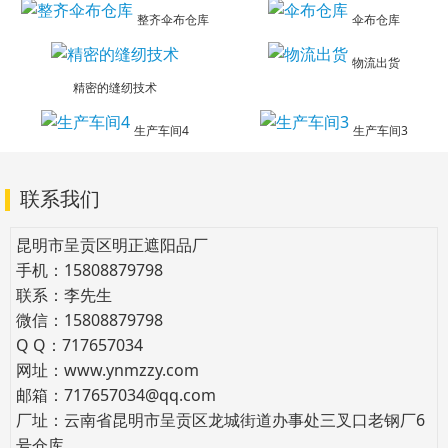
整齐伞布仓库
伞布仓库
物流出货
精密的缝纫技术
生产车间4
生产车间3
联系我们
昆明市呈贡区明正遮阳品厂
手机：15808879798
联系：李先生
微信：15808879798
Q Q：717657034
网址：www.ynmzzy.com
邮箱：717657034@qq.com
厂址：云南省昆明市呈贡区龙城街道办事处三叉口老钢厂6
号仓库