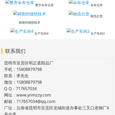
整齐伞布仓库
伞布仓库
物流出货
精密的缝纫技术
生产车间4
生产车间3
联系我们
昆明市呈贡区明正遮阳品厂
手机：15808879798
联系：李先生
微信：15808879798
Q Q：717657034
网址：www.ynmzzy.com
邮箱：717657034@qq.com
厂址：云南省昆明市呈贡区龙城街道办事处三叉口老钢厂6
号仓库